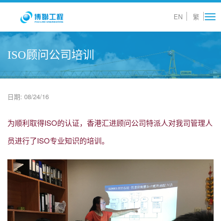
EN
繁
Tog
nav
ISO顾问公司培训
日期: 08/24/16
为顺利取得ISO的认证，香港汇进顾问公司特派人对我司管理人
员进行了ISO专业知识的培训。