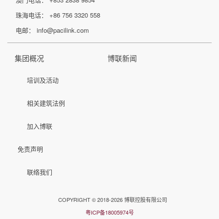
珠海电话： +86 756 3320 558
电邮： info@pacilink.com
集团概况
博联新闻
培训及活动
相关建筑法例
加入博联
免责声明
联络我们
COPYRIGHT © 2018-2026 博联控股有限公司
粤ICP备18005974号