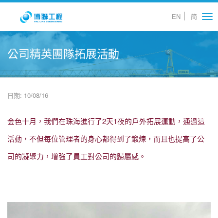
EN
简
Tog
nav
公司精英團隊拓展活動
日期: 10/08/16
金色十月，我們在珠海進行了2天1夜的戶外拓展運動，通過這
活動，不但每位管理者的身心都得到了鍛煉，而且也提高了公
司的凝聚力，增強了員工對公司的歸屬感。