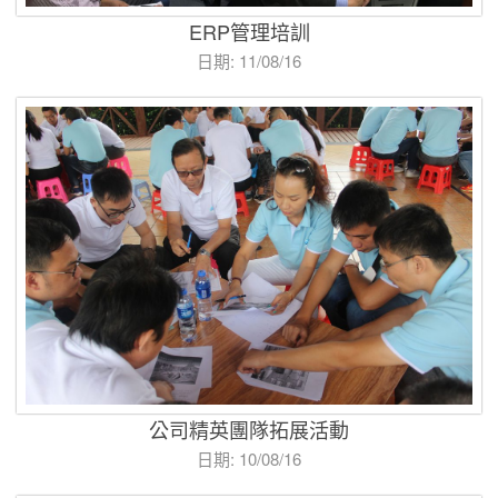
ERP管理培訓
日期: 11/08/16
公司精英團隊拓展活動
日期: 10/08/16