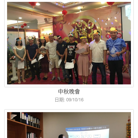
中秋晚會
日期: 09/10/16