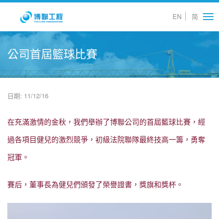
EN
简
Tog
nav
公司首屆籃球比賽
日期: 11/12/16
在充滿激情的金秋，我們舉辦了博聯公司的首屆籃球比賽，經
過各項目健兒的激烈競爭，初級法院聯隊最終技高一籌，勇奪
冠軍。
賽后，董事長為健兒們頒發了榮譽證書，獎旗和獎杯。