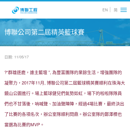
EN
简
Tog
nav
博聯公司第二屆精英籃球賽
日期: 11/05/17
?
“
群雄逐鹿，誰主籃壇
”,
為豐富團隊的業餘生活，增強團隊的
凝聚力，
2017
年
11
月
,
博聯公司第二屆籃球精英賽順利在珠海大
鏡山公園進行。場上籃球健兒們氣勢如虹，場下的啦啦隊隊員
們也不甘落後，呐喊聲、加油聲陣陣，經過
4
場比賽，最終決出
了比賽的各項名次，辦公室隊順利問鼎。辦公室隊的鄭澤標也
當選為比賽的
MVP
。