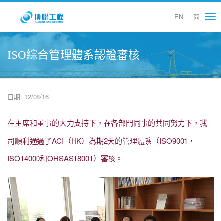
EN
简
Tog
nav
ISO綜合管理體系認證審核
日期: 12/08/16
在主席和董事的大力支持下，在各部門同事的共同努力下，我
司順利通過了ACI（HK）為期2天的管理體系（ISO9001，
ISO14000和OHSAS18001）審核。